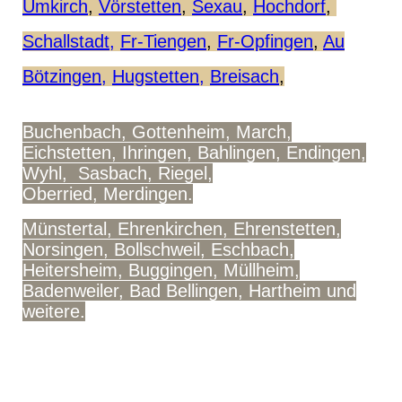
Umkirch
,
Vörstetten
,
Sexau
,
Hochdorf
,
Schallstadt,
Fr-Tiengen
,
Fr-Opfingen
,
Au
Bötzingen,
Hugstetten,
Breisach
,
Buchenbach, Gottenheim, March,
Eichstetten, Ihringen, Bahlingen, Endingen,
Wyhl, Sasbach, Riegel,
Oberried, Merdingen.
Münstertal, Ehrenkirchen, Ehrenstetten,
Norsingen, Bollschweil, Eschbach,
Heitersheim, Buggingen, Müllheim,
Badenweiler, Bad Bellingen, Hartheim und
weitere.