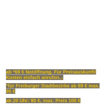
ab *69 € Notöffnung. Für Preisauskunft/
Kosten einfach anrufen...
*für Freiburger Stadtbezirke ab 69 € max.
95 €
ab 20 Uhr: 90 €, max. Preis 100 €