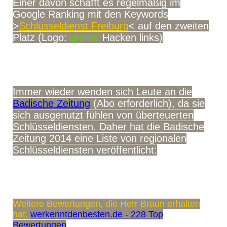
Einer davon schafft es regelmäßig im
Google Ranking mit den Keywords
>
Schlüsseldienst Freiburg
< auf den zweiten
Platz (Logo:
grüner
Hacken links)
Immer wieder wenden sich Leute an die
Badische Zeitung
(Abo erforderlich), da sie
sich ausgenutzt fühlen von überteuerten
Schlüsseldiensten. Daher hat die Badische
Zeitung 2014 eine Liste von regionalen
Schlüsseldiensten veröffentlicht:
Weitere Bewertungen, die Herr Braun erhalten
hat:
werkenntdenbesten.de - 228 Top
Bewertungen