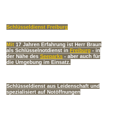
Schlüsseldienst Freiburg
Mit
17 Jahren Erfahrung ist Herr Braun
als Schlüsselnotdienst in
Freiburg
- in
der Nähe des
Seeparks
- aber auch für
die Umgebung im Einsatz.
Schlüsseldienst aus Leidenschaft und
spezialisiert auf Notöffnungen